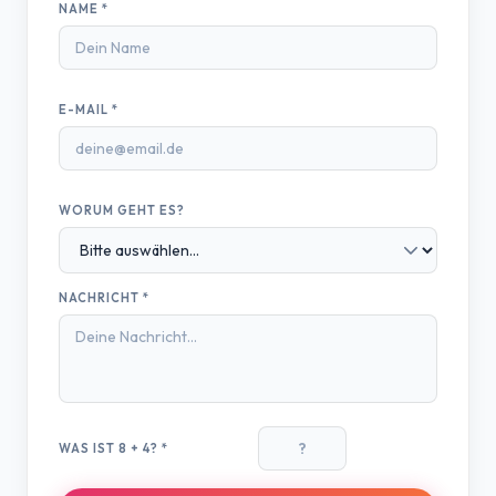
NAME *
E-MAIL *
WORUM GEHT ES?
NACHRICHT *
WAS IST 8 + 4? *