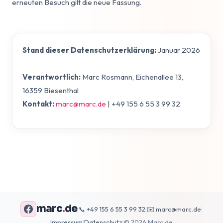
erneuten Besuch gilt die neue Fassung.
Stand dieser Datenschutzerklärung:
Januar 2026
Verantwortlich:
Marc Rosmann, Eichenallee 13,
16359 Biesenthal
Kontakt:
marc@marc.de
| +49 155 6 55 3 99 32
marc
.
de
|
📞 +49 155 6 55 3 99 32
|
✉️ marc@marc.de
|
Impressum
|
Datenschutz
|
© 2026 Marc.de